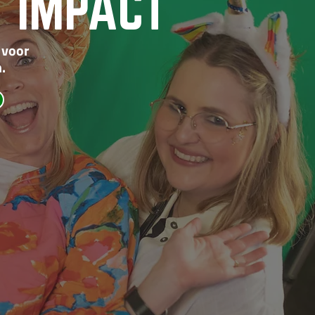
 IMPACT
 voor
.