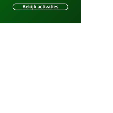
Bekijk activaties
Meerskat verzorgt hoogwaardige
foto- en videoactivaties voor
bedrijfsevenementen, publieke events
en privéfeesten.
Ontvang offerte