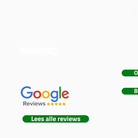
GEGEVENS
hallo@meerskat.be
+32 477 43 34 87
Meers
foto- 
bedrij
events
O
5/5 (+80 REVIEWS)
B
Lees alle reviews