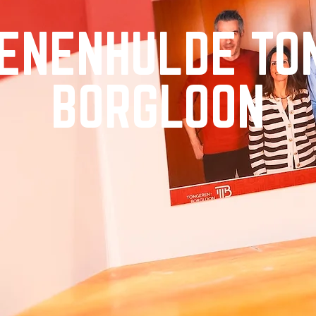
ENENHULDE TO
BORGLOON