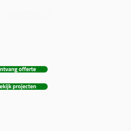
kat verzorgt hoogwaardige
en videoactivaties voor
fsevenementen, publieke
 en privéfeesten.
ntvang offerte
ekijk projecten