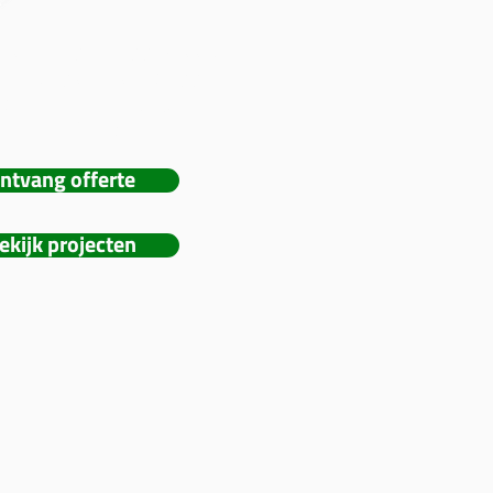
kat verzorgt hoogwaardige
en videoactivaties voor
fsevenementen, publieke
 en privéfeesten.
ntvang offerte
ekijk projecten