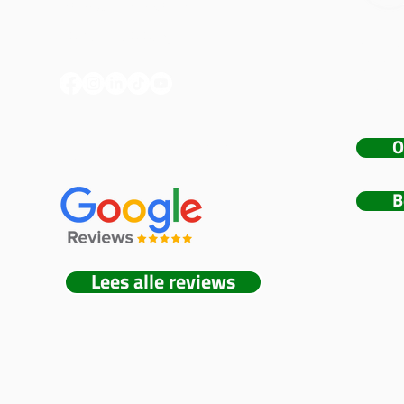
hallo@meerskat.be
+32 477 43 34 87
Meers
foto- 
bedrij
events
O
5/5 (+80 REVIEWS)
B
Lees alle reviews