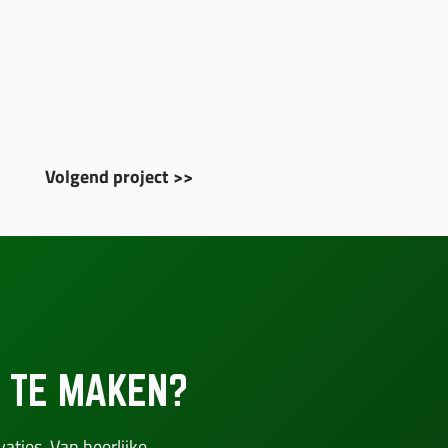
Volgend project >>
 TE MAKEN?
aties. Van heerlijke