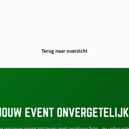
Terug naar overzicht
JOUW EVENT ONVERGETELIJK
n we jouw event tot leven met creatieve foto- en videoactiv