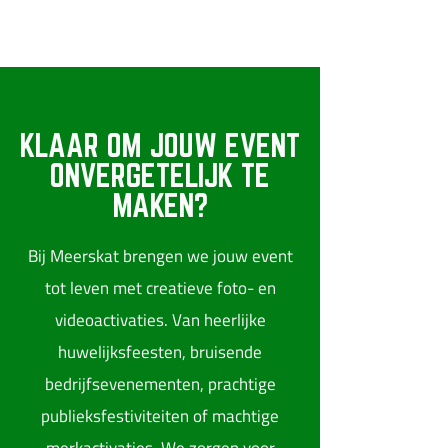
KLAAR OM JOUW EVENT
PHOTOBOOTH
ONVERGETELIJK TE
VENETIAANS
MAKEN?
Bij Meerskat brengen we jouw event
tot leven met creatieve foto- en
videoactivaties. Van heerlijke
huwelijksfeesten, bruisende
PHOTOBOOTH ASTON
bedrijfsevenementen, prachtige
MARTIN
publieksfestiviteiten of machtige